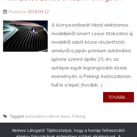
Posted on
2018.04.12
A környezetbarát hibrid elektromos
modelljeiről ismert Lexus titokzatos új
modellről adott közre részletfotót,
amelyről a japán prémium autómárka
ígérete szerint április 25-én, az
autóipar egyik legrangosabb ázsiai
eseményén, a Pekingi Autószalonon
hull le a lepel. (tovább…)
TOVÁBB...
Tagged
autószalon
,
Hibrid
,
lexus
,
Peking
Kedves Látogató! Tájékoztatjuk, hogy a honlap felhasználói
élmény fokozásának érdekében sütiket alkalmazunk. A