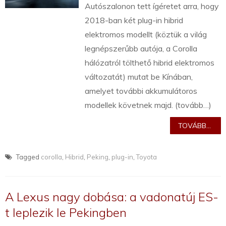
Autószalonon tett ígéretet arra, hogy
2018-ban két plug-in hibrid
elektromos modellt (köztük a világ
legnépszerűbb autója, a Corolla
hálózatról tölthető hibrid elektromos
változatát) mutat be Kínában,
amelyet további akkumulátoros
modellek követnek majd. (tovább…)
TOVÁBB...
Tagged
corolla
,
Hibrid
,
Peking
,
plug-in
,
Toyota
A Lexus nagy dobása: a vadonatúj ES-
t leplezik le Pekingben