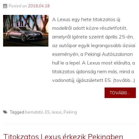
Posted on
2018.04.18
A Lexus egy hete titokzatos új
modellről adott közre részletfotót,
amelyről ígérete szerint április 25-én,
az autóipar egyik legrangosabb ázsiai
eseményén, a Pekingi Autószalonon
hull le a lepel. A Lexus most elárulta, a
titokzatos újdonság nem más, mind a
vadonatúj, újjászületett ES. (tovább…)
TOVÁBB...
Tagged
bemutató
,
ES
,
lexus
,
Peking
Titokzatos Lexus érkezik Pekingben