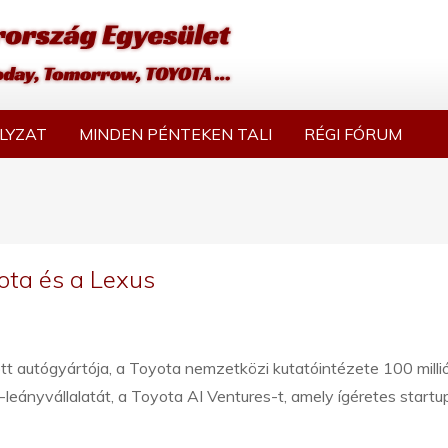
LYZAT
MINDEN PÉNTEKEN TALI
RÉGI FÓRUM
yota és a Lexus
tt autógyártója, a Toyota nemzetközi kutatóintézete 100 milli
e-leányvállalatát, a Toyota AI Ventures-t, amely ígéretes startu