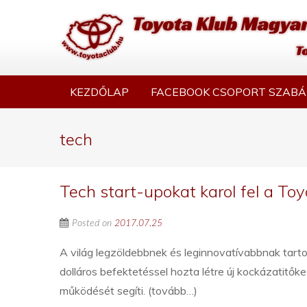
KEZDŐLAP
FACEBOOK CSOPORT SZABÁ
tech
Tech start-upokat karol fel a To
Posted on
2017.07.25
A világ legzöldebbnek és leginnovatívabbnak tarto
dolláros befektetéssel hozta létre új kockázatitők
működését segíti. (tovább…)