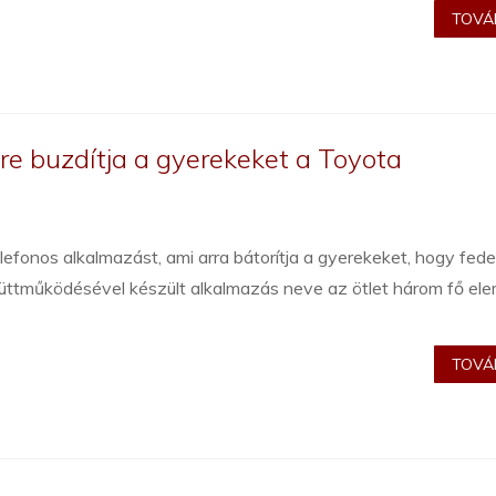
TOVÁB
re buzdítja a gyerekeket a Toyota
efonos alkalmazást, ami arra bátorítja a gyerekeket, hogy fed
üttműködésével készült alkalmazás neve az ötlet három fő el
TOVÁB