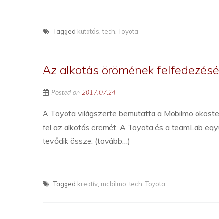
Tagged
kutatás
,
tech
,
Toyota
Az alkotás örömének felfedezésé
Posted on
2017.07.24
A Toyota világszerte bemutatta a Mobilmo okostel
fel az alkotás örömét. A Toyota és a teamLab egy
tevődik össze: (tovább…)
Tagged
kreatív
,
mobilmo
,
tech
,
Toyota