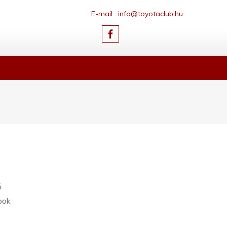
E-mail : info@toyotaclub.hu
ó
pok