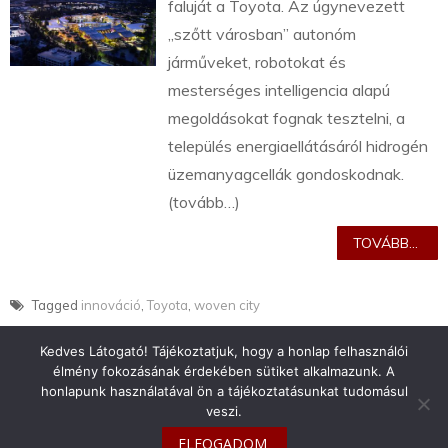
faluját a Toyota. Az úgynevezett
„szőtt városban” autonóm
járműveket, robotokat és
mesterséges intelligencia alapú
megoldásokat fognak tesztelni, a
település energiaellátásáról hidrogén
üzemanyagcellák gondoskodnak.
(tovább…)
TOVÁBB...
Tagged
innováció
,
Toyota
,
woven city
Kedves Látogató! Tájékoztatjuk, hogy a honlap felhasználói
élmény fokozásának érdekében sütiket alkalmazunk. A
honlapunk használatával ön a tájékoztatásunkat tudomásul
veszi.
info@toyotaclub.hu
ELFOGADOM