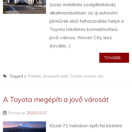
(azaz mobilitási szolgáltatások)
alkalmazásokban: az új autonóm
járművek első felhasználási helye a
Toyota tökéletes konnektivitású
jövő-városa, Woven City lesz.
(tovább…)
TOVÁBB...
Tagged
e-Palette
,
önvezető autó
,
Toyota
,
woven city
A Toyota megépíti a jövő városát
Posted on
2020.01.07
Közel 71 hektáron építi fel kísérleti