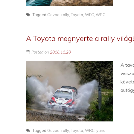
Tagged
Gazoo
,
rally
,
Toyota
,
WEC
,
WRC
A Toyota megnyerte a rally vilá
Posted on
2018.11.20
A tav
vissz
követő
autóg
Tagged
Gazoo
,
rally
,
Toyota
,
WRC
,
yaris