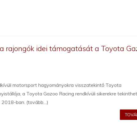
a rajongók idei támogatását a Toyota Ga
dkívüli motorsport hagyományokra visszatekintő Toyota
yistállója, a Toyota Gazoo Racing rendkívüli sikerekre tekinthe
a 2018-ban. (tovább…)
TOVÁB