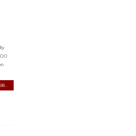
ly
AZOO
on
B...