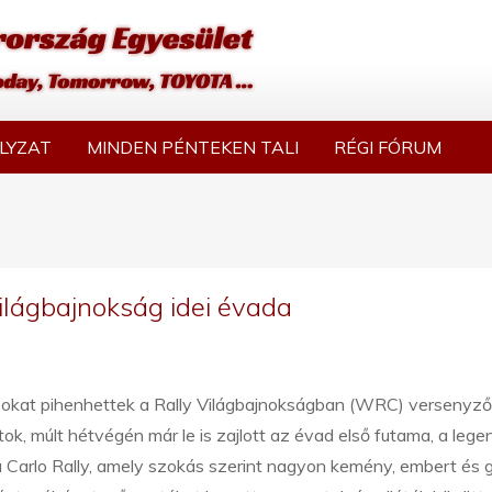
LYZAT
MINDEN PÉNTEKEN TALI
RÉGI FÓRUM
világbajnokság idei évada
okat pihenhettek a Rally Világbajnokságban (WRC) versenyz
ok, múlt hétvégén már le is zajlott az évad első futama, a leg
 Carlo Rally, amely szokás szerint nagyon kemény, embert és 