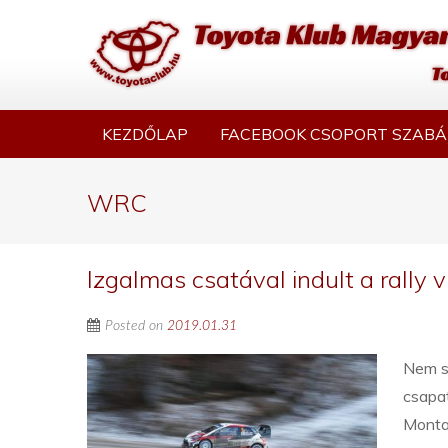
KEZDŐLAP
FACEBOOK CSOPORT SZABÁ
WRC
Izgalmas csatával indult a rally 
Posted on
2019.01.31
Nem s
csapat
Monta