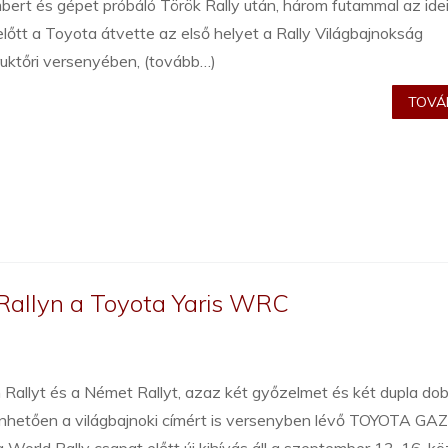
ert és gépet próbáló Török Rally után, három futammal az ide
lőtt a Toyota átvette az első helyet a Rally Világbajnokság
uktőri versenyében, (tovább…)
TOVÁB
 Rallyn a Toyota Yaris WRC
 Rallyt és a Német Rallyt, azaz két győzelmet és két dupla do
nhetően a világbajnoki címért is versenyben lévő TOYOTA G