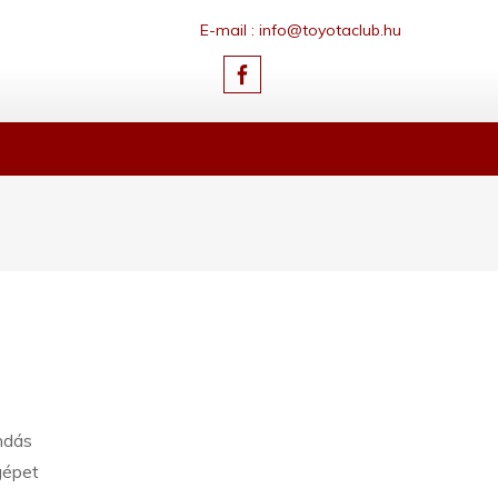
E-mail : info@toyotaclub.hu
ő
endás
gépet