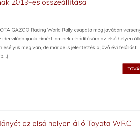
k 2019-es összeállítása
OTA GAZOO Racing World Rally csapata még javában versen
 idei világbajnoki címért, aminek elhódítására az első helyen ál
 esélyük meg van, de már be is jelentették a jövő évi felállást.
bb…)
TOVÁB
lőnyét az első helyen álló Toyota WRC