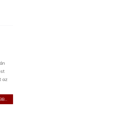
tán
ést
t az
B...