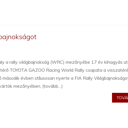
gbajnokságot
aly a rally világbajnokság (WRC) mezőnyébe 17 év kihagyás u
atérő TOYOTA GAZOO Racing World Rally csapata a visszatér
 második évben stílusosan nyerte a FIA Rally Világbajnokságo
yártók mezőnyében, (tovább…)
TOVÁB