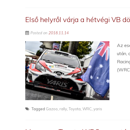
Első helyről várja a hétvégi VB d
Posted on
2018.11.14
Az es
után, 
Racing
(WRC)
Tagged
Gazoo
,
rally
,
Toyota
,
WRC
,
yaris