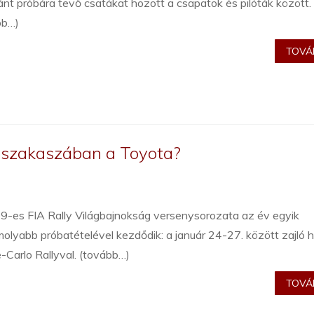
nt próbára tevő csatákat hozott a csapatok és pilóták között.
bb…)
TOVÁB
b szakaszában a Toyota?
9-es FIA Rally Világbajnokság versenysorozata az év egyik
olyabb próbatételével kezdődik: a január 24-27. között zajló h
Carlo Rallyval. (tovább…)
TOVÁB