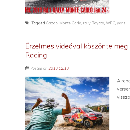
Tagged
Gazoo
,
Monte Carlo
,
rally
,
Toyota
,
WRC
,
yaris
Érzelmes videóval köszönte meg 
Racing
Posted on
2018.12.18
A ren
versen
vissz