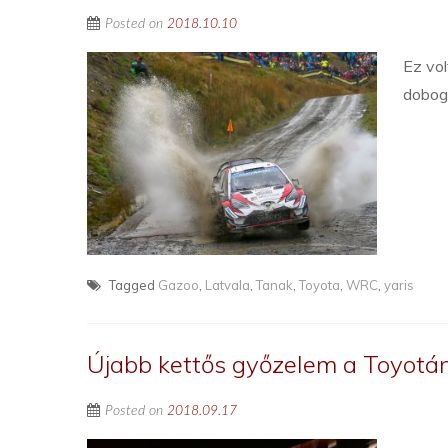
Posted on
2018.10.10
Ez vol
dobog
Tagged
Gazoo
,
Latvala
,
Tanak
,
Toyota
,
WRC
,
yaris
Újabb kettős győzelem a Toyot
Posted on
2018.09.17