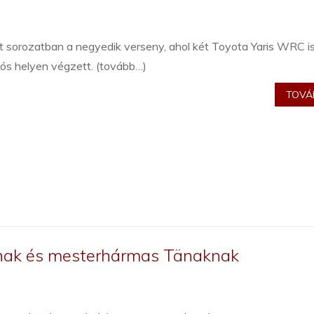
t sorozatban a negyedik verseny, ahol két Toyota Yaris WRC i
ós helyen végzett. (tovább…)
TOVÁB
ának és mesterhármas Tänaknak