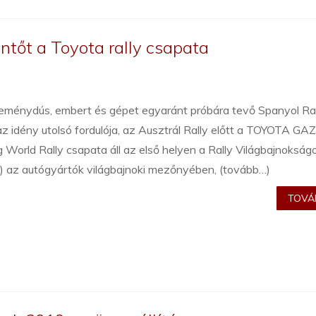
öntőt a Toyota rally csapata
eménydús, embert és gépet egyaránt próbára tevő Spanyol Ral
az idény utolsó fordulója, az Ausztrál Rally előtt a TOYOTA G
 World Rally csapata áll az első helyen a Rally Világbajnokság
 az autógyártók világbajnoki mezőnyében, (tovább…)
TOVÁB