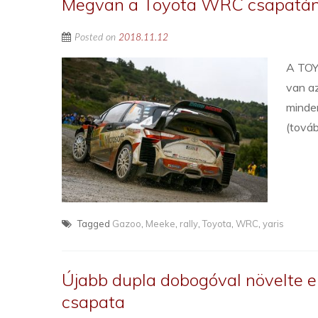
Megvan a Toyota WRC csapatána
Posted on
2018.11.12
A TOY
van az
minden
(tová
Tagged
Gazoo
,
Meeke
,
rally
,
Toyota
,
WRC
,
yaris
Újabb dupla dobogóval növelte e
csapata