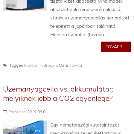
tiszta vizet kibocsátó Mirai modell
abszolút zöld rendszerén alapuló,
statikus üzemanyagcellás generátort
telepített a Japánban található
Honsha üzembe. (tovább…)
TOVÁBB...
Tagged
FuelCell
,
hidrogén
,
Mirai
,
Toyota
Üzemanyagcella vs. akkumulátor:
melyiknek jobb a CO2 egyenlege?
Posted on
2019.09.01
Egy németországi kutatóintézet
megvizsgálta, teljes élettartamuk