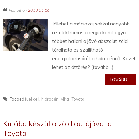
Posted on
2018.01.16
Jóllehet a médiazaj sokkal nagyobb
az elektromos energia körül, egyre
többet hallani a jövő abszolút zöld,
tárolható és szállítható
energiaforrásáról, a hidrogénről. Közel
lehet az áttörés? (tovább…)
TOVÁBB...
Tagged
fuel cell
,
hidrogén
,
Mirai
,
Toyota
Kínába készül a zöld autójával a
Toyota