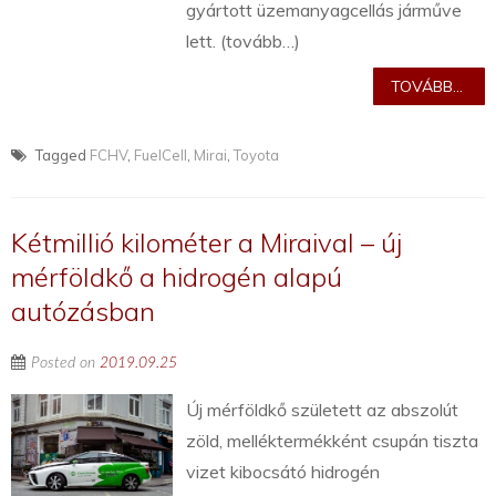
gyártott üzemanyagcellás járműve
lett. (tovább…)
TOVÁBB...
Tagged
FCHV
,
FuelCell
,
Mirai
,
Toyota
Kétmillió kilométer a Miraival – új
mérföldkő a hidrogén alapú
autózásban
Posted on
2019.09.25
Új mérföldkő született az abszolút
zöld, melléktermékként csupán tiszta
vizet kibocsátó hidrogén