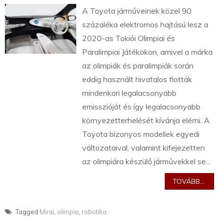
A Toyota járműveinek közel 90
százaléka elektromos hajtású lesz a
2020-as Tokiói Olimpiai és
Paralimpiai Játékokon, amivel a márka
az olimpiák és paralimpiák során
eddig használt hivatalos flották
mindenkori legalacsonyabb
emisszióját és így legalacsonyabb
környezetterhelését kívánja elérni. A
Toyota bizonyos modellek egyedi
változataival, valamint kifejezetten
az olimpiára készülő járművekkel se...
TOVÁBB...
Tagged
Mirai
,
olimpia
,
robotika