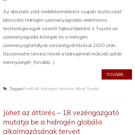
Az abszolút zöld, melléktermékként csupán tiszta vizet
kibocsátó hidrogén üzemanyagcellás elektromos
technológia egyik vezető fejlesztőjeként a Toyota az
üzemanyagcella-kötegek és a hidrogén
üzemanyagtartályok sorozatgyártásával 2020 után
tízszeresére tervezi növeli a hidrogénnel működő autók
mennyiségét. (tovább…)
TOVÁBB...
Tagged
FuelCell
,
hidrogén
,
Honsha
,
Mirai
,
Toyota
Jöhet az áttörés – 18 vezérigazgató
mutatja be a hidrogén globális
alkalmazásának terveit