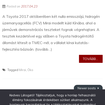
Posted on
2017.04.23
A Toyota 2017 októberében két nulla emissziójú, hidrogén
üzemanyagcellás (FCV) Mirai modellt küld Kínába, ahol a
járművek demonstrációs teszteket fognak végrehajtani. A
tesztek kezdetével egy időben a Toyota hidrogéntöltő
állomást létesít a TMEC-nél, a vállalat kínai kutatás-
fejlesztési bázisán. (tovább…)
TOVÁBB...
Tagged
Mirai
,
Öko
Newer posts
Kedves Látogató! Tájékoztatjuk, hogy a honlap felhasználói
élmény fokozásának érdekében sütiket alkalmazunk. A
honlapunk használatával ön a tájékoztatásunkat tudomásul