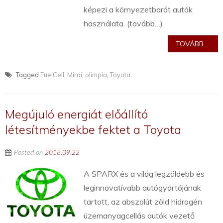
képezi a környezetbarát autók
használata. (tovább…)
TOVÁBB...
Tagged
FuelCell
,
Mirai
,
olimpia
,
Toyota
Megújuló energiát előállító
létesítményekbe fektet a Toyota
Posted on
2018.09.22
A SPARX és a világ legzöldebb és
leginnovatívabb autógyártójának
tartott, az abszolút zöld hidrogén
üzemanyagcellás autók vezető