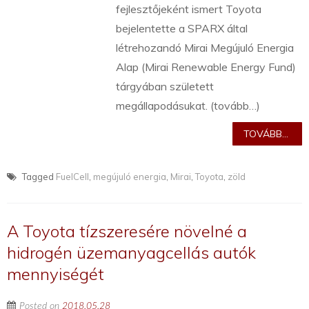
fejlesztőjeként ismert Toyota
bejelentette a SPARX által
létrehozandó Mirai Megújuló Energia
Alap (Mirai Renewable Energy Fund)
tárgyában született
megállapodásukat. (tovább…)
TOVÁBB...
Tagged
FuelCell
,
megújuló energia
,
Mirai
,
Toyota
,
zöld
A Toyota tízszeresére növelné a
hidrogén üzemanyagcellás autók
mennyiségét
Posted on
2018.05.28