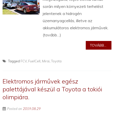
során milyen környezeti terhelést
jelentenek a hidrogén
üzemanyagcellás, illetve az
akkumulátoros elektromos járművek.
(tovább…)
TOVÁBB...
Tagged
FCV
,
FuelCell
,
Mirai
,
Toyota
Elektromos járművek egész
palettájával készül a Toyota a tokiói
olimpiára.
Posted on
2019.08.29