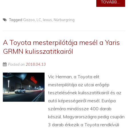
TOVÁBB...
Tagged
Gazoo
,
LC
,
lexus
,
Nürburgring
A Toyota mesterpilótája mesél a Yaris
GRMN kulisszatitkairól
Posted on
2018.04.13
Vic Herman, a Toyota elit
mesterpilótája az utcai erőgép
tesztelésének kulisszatitkairól és az
autó képességeiről mesél. Európa
számára mindössze 400 darab
készül, Magyarországra pedig csupán
3 darab érkezik a Toyota rendkívüli