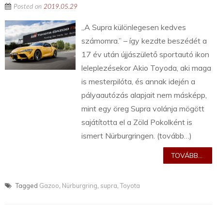
Posted on
2019.05.29
„A Supra különlegesen kedves
számomra.” – így kezdte beszédét a
17 év után újjászülető sportautó ikon
leleplezésekor Akio Toyoda, aki maga
is mesterpilóta, és annak idején a
pályaautózás alapjait nem másképp,
mint egy öreg Supra volánja mögött
sajátította el a Zöld Pokolként is
ismert Nürburgringen. (tovább…)
TOVÁBB...
Tagged
Gazoo
,
Nürburgring
,
supra
,
Toyota