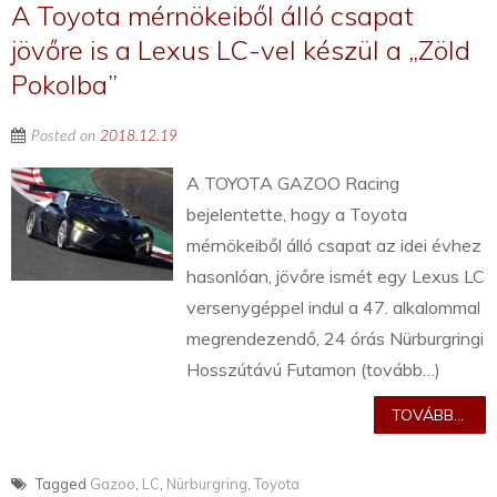
A Toyota mérnökeiből álló csapat
jövőre is a Lexus LC-vel készül a „Zöld
Pokolba”
Posted on
2018.12.19
A TOYOTA GAZOO Racing
bejelentette, hogy a Toyota
mérnökeiből álló csapat az idei évhez
hasonlóan, jövőre ismét egy Lexus LC
versenygéppel indul a 47. alkalommal
megrendezendő, 24 órás Nürburgringi
Hosszútávú Futamon (tovább…)
TOVÁBB...
Tagged
Gazoo
,
LC
,
Nürburgring
,
Toyota