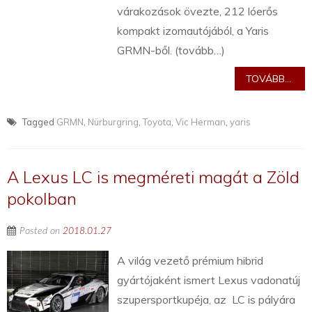
várakozások övezte, 212 lóerős
kompakt izomautójából, a Yaris
GRMN-ből. (tovább…)
TOVÁBB...
Tagged
GRMN
,
Nürburgring
,
Toyota
,
Vic Herman
,
yaris
A Lexus LC is megméreti magát a Zöld
pokolban
Posted on
2018.01.27
A világ vezető prémium hibrid
gyártójaként ismert Lexus vadonatúj
szupersportkupéja, az LC is pályára