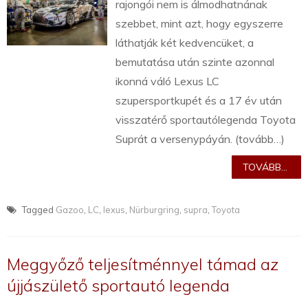
rajongói nem is álmodhatnának
szebbet, mint azt, hogy egyszerre
láthatják két kedvencüket, a
bemutatása után szinte azonnal
ikonná váló Lexus LC
szupersportkupét és a 17 év után
visszatérő sportautólegenda Toyota
Suprát a versenypáyán. (tovább…)
TOVÁBB...
Tagged
Gazoo
,
LC
,
lexus
,
Nürburgring
,
supra
,
Toyota
Meggyőző teljesítménnyel támad az
újjászülető sportautó legenda