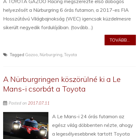
A TOYOTA GAZOO Racing megszerezte első dobogós
helyezését a Nürburgring 6 órás futamon, a 2017-es FIA
Hosszútávú Világbajnokság (WEC) igencsak küzdelmesre
sikerült negyedik fordulójában. (tovább…)
TOVÁBB...
Tagged
Gazoo
,
Nürburgring
,
Toyota
A Nürburgringen köszörülné ki a Le
Mans-i csorbát a Toyota
Posted on
2017.07.11
A Le Mans-i 24 órás futamon az
egész világ döbbenten nézte, ahogy
a legesélyesebbnek tartott Toyota