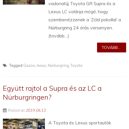
vadonatúj Toyota GR Supra és a
Lexus LC volánja mögé, hogy
szembenézzenek a ’Zöld pokollal’ a
Nürburgring 24 órás versenyen.
(tovább…)
TOVÁBB...
Tagged
Gazoo
,
lexus
,
Nürburgring
,
Toyota
Együtt rajtol a Supra és az LC a
Nürburgringen?
Posted on
2019.06.13
A Toyota és Lexus sportautók