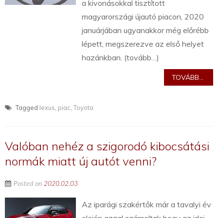
a kivonásokkal tisztított
magyarországi újautó piacon, 2020
januárjában ugyanakkor még előrébb
lépett, megszerezve az első helyet
hazánkban. (tovább…)
TOVÁBB...
Tagged
lexus
,
piac
,
Toyota
Valóban nehéz a szigorodó kibocsátási
normák miatt új autót venni?
Posted on
2020.02.03
Az iparági szakértők már a tavalyi év