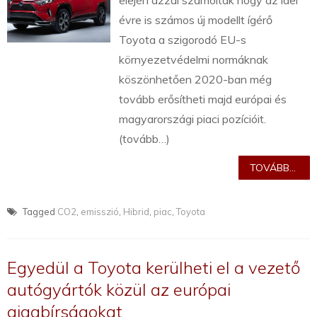
elején azzal számoltak hogy az idei
évre is számos új modellt ígérő
Toyota a szigorodó EU-s
környezetvédelmi normáknak
köszönhetően 2020-ban még
tovább erősítheti majd európai és
magyarországi piaci pozícióit.
(tovább…)
TOVÁBB...
Tagged
CO2
,
emisszió
,
Hibrid
,
piac
,
Toyota
Egyedül a Toyota kerülheti el a vezető
autógyártók közül az európai
gigabírságokat