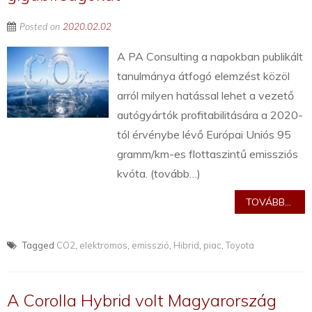
Posted on
2020.02.02
A PA Consulting a napokban publikált
tanulmánya átfogó elemzést közöl
arról milyen hatással lehet a vezető
autógyártók profitabilitására a 2020-
tól érvénybe lévő Európai Uniós 95
gramm/km-es flottaszintű emissziós
kvóta. (tovább…)
TOVÁBB...
Tagged
CO2
,
elektromos
,
emisszió
,
Hibrid
,
piac
,
Toyota
A Corolla Hybrid volt Magyarország