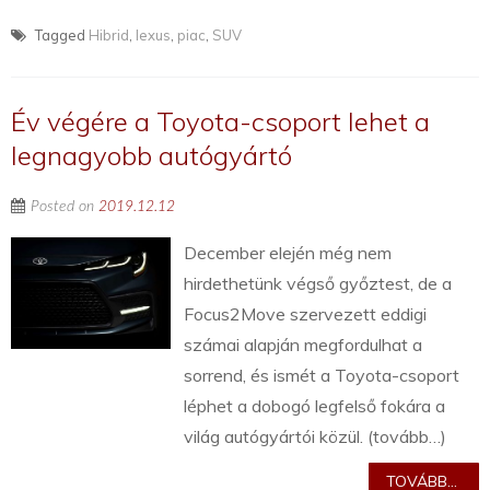
Tagged
Hibrid
,
lexus
,
piac
,
SUV
Év végére a Toyota-csoport lehet a
legnagyobb autógyártó
Posted on
2019.12.12
December elején még nem
hirdethetünk végső győztest, de a
Focus2Move szervezett eddigi
számai alapján megfordulhat a
sorrend, és ismét a Toyota-csoport
léphet a dobogó legfelső fokára a
világ autógyártói közül. (tovább…)
TOVÁBB...