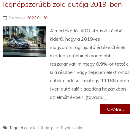
legnépszerűbb zöld autója 2019-ben
Posted on
2020.01.30
A mértékadó JATO statisztikájából
kiderül, hogy a 2019-es
magyarországi újautó értékesítések
minden korábbinál magasabb
részarányát, mintegy 6,9%-ot tették
ki a részben vagy teljesen elektromos
autók eladásai: mintegy 11166 darab
ilyen autó talált gazdára hazánkban
az elmúlt évben. (tovább…)
TOVÁBB...
Tagged
corolla
,
Hibrid
,
piac
,
Toyota
,
zöld