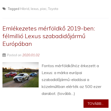
Tagged
Hibrid
,
lexus
,
piac
,
Toyota
Emlékezetes mérföldkő 2019-ben:
félmillió Lexus szabadidőjármű
Európában
Posted on
2020.01.02
Fontos mérföldkőhöz érkezett a
Lexus: a márka európai
szabadidőjármű-eladásai a
közelmúltban elérték az 500 ezer
darabot. (tovább…)
TOVÁBB...