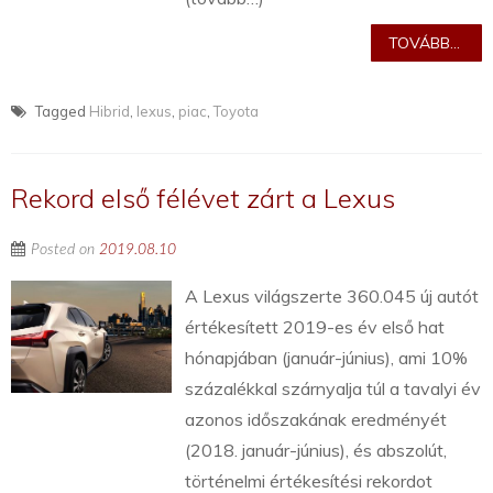
TOVÁBB...
Tagged
Hibrid
,
lexus
,
piac
,
Toyota
Rekord első félévet zárt a Lexus
Posted on
2019.08.10
A Lexus világszerte 360.045 új autót
értékesített 2019-es év első hat
hónapjában (január-június), ami 10%
százalékkal szárnyalja túl a tavalyi év
azonos időszakának eredményét
(2018. január-június), és abszolút,
történelmi értékesítési rekordot