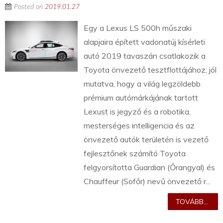
Posted on
2019.01.27
Egy a Lexus LS 500h műszaki
alapjaira épített vadonatúj kísérleti
autó 2019 tavaszán csatlakozik a
Toyota önvezető tesztflottájához, jól
mutatva, hogy a világ legzöldebb
prémium autómárkájának tartott
Lexust is jegyző és a robotika,
mesterséges intelligencia és az
önvezető autók területén is vezető
fejlesztőnek számító Toyota
felgyorsította Guardian (Őrangyal) és
Chauffeur (Sofőr) nevű önvezető r...
TOVÁBB...