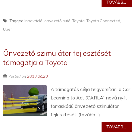
TOVÁBB...
Tagged
innováció
,
önvezető autó
,
Toyota
,
Toyota Connected
,
Uber
Önvezető szimulátor fejlesztését
támogatja a Toyota
Posted on
2018.06.23
A támogatás célja felgyorsítani a Car
Learning to Act (CARLA) nevű nyílt
forráskódú önvezető szimulátor
fejlesztését. (tovább…)
TOVÁBB...