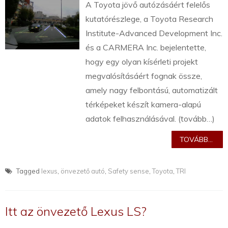
A Toyota jövő autózásáért felelős
kutatórészlege, a Toyota Research
Institute-Advanced Development Inc.
és a CARMERA Inc. bejelentette,
hogy egy olyan kísérleti projekt
megvalósításáért fognak össze,
amely nagy felbontású, automatizált
térképeket készít kamera-alapú
adatok felhasználásával. (tovább…)
TOVÁBB...
Tagged
lexus
,
önvezető autó
,
Safety sense
,
Toyota
,
TRI
Itt az önvezető Lexus LS?