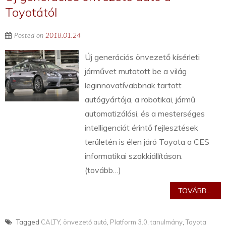
Toyotától
Posted on
2018.01.24
Új generációs önvezető kísérleti
járművet mutatott be a világ
leginnovatívabbnak tartott
autógyártója, a robotikai, jármű
automatizálási, és a mesterséges
intelligenciát érintő fejlesztések
területén is élen járó Toyota a CES
informatikai szakkiállításon.
(tovább…)
TOVÁBB...
Tagged
CALTY
,
önvezető autó
,
Platform 3.0
,
tanulmány
,
Toyota