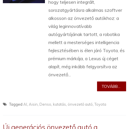
hogy teljesen integrált,
sorozatgyártásra alkalmas szoftver
alkosson az önvezető autókhoz: a
világ leginnovatívabb
autógyártójának tartott, a robotika
mellett a mesterséges intelligencia
fejlesztésében is élen járó Toyota, és
prémium márkája, a Lexus új céget
alapít, még inkább felgyorsítva az
önvezető...
TOVÁBB...
Tagged
AI
,
Aisin
,
Denso
,
kutatás
,
önvezető autó
,
Toyota
Új generációs önvezető autó a