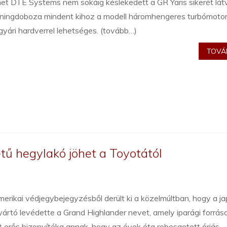
t DTE Systems nem sokáig késlekedett a GR Yaris sikerét látv
uningdoboza mindent kihoz a modell háromhengeres turbómotorj
gyári hardverrel lehetséges. (tovább…)
TOVÁB
ű hegylakó jöhet a Toyotától
erikai védjegybejegyzésből derült ki a közelmúltban, hogy a j
ártó levédette a Grand Highlander nevet, amely iparági forrás
t erős bizonyítéka annak, hogy az évek óta rebesgetett óriás