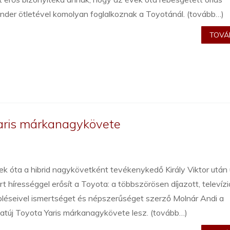
nder ötletével komolyan foglalkoznak a Toyotánál. (tovább…)
TOVÁB
Yaris márkanagykövete
k óta a hibrid nagykövetként tevékenykedő Király Viktor után
rt hírességgel erősít a Toyota: a többszörösen díjazott, televíz
pléseivel ismertséget és népszerűséget szerző Molnár Andi a
atúj Toyota Yaris márkanagykövete lesz. (tovább…)