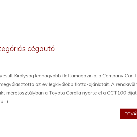
tegóriás cégautó
yesült Királyság legnagyobb flottamagazinja, a Company Car 
megválasztotta az év legkiválóbb flotta-ajánlatait. A rendkívül
kt méretosztályban a Toyota Corolla nyerte el a CCT100 díjat
bb…)
TOVÁB