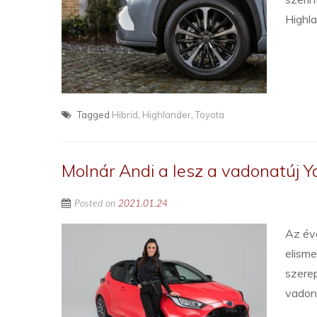
Highla
Tagged
Hibrid
,
Highlander
,
Toyota
Molnár Andi a lesz a vadonatúj 
Posted on
2021.01.24
Az éve
elisme
szere
vadon