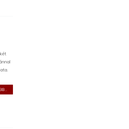
két
ánnal
ata.
B...