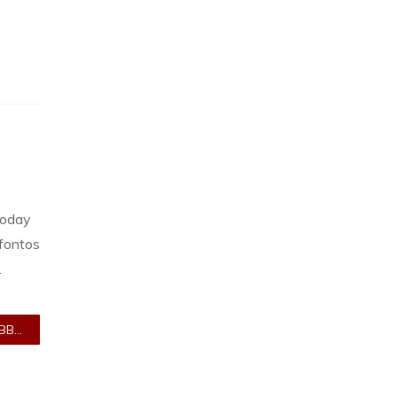
Today
 fontos
.
B...