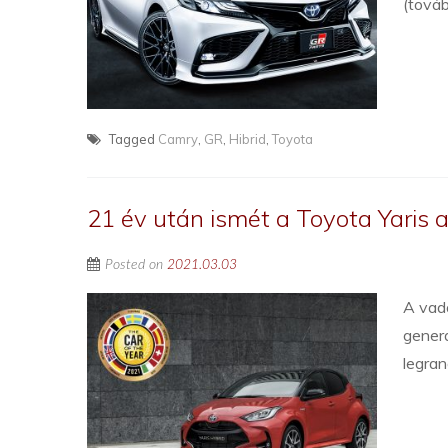
(tová
Tagged
Camry
,
GR
,
Hibrid
,
Toyota
21 év után ismét a Toyota Yaris 
Posted on
2021.03.03
A vado
generá
legran