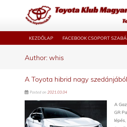
KEZDŐLAP
FACEBOOK CSOPORT SZABÁ
Author:
whis
A Toyota hibrid nagy szedánjából
Posted on
2021.03.04
A Gaz
GR Par
lépés,