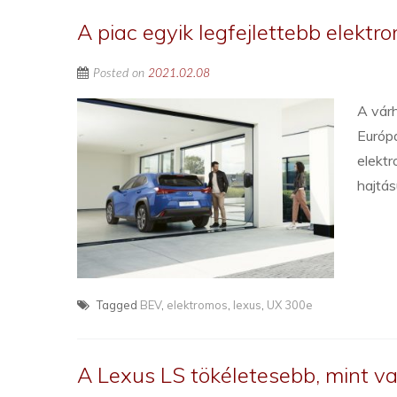
A piac egyik legfejlettebb elektr
Posted on
2021.02.08
A vár
Európ
elektr
hajtás
Tagged
BEV
,
elektromos
,
lexus
,
UX 300e
A Lexus LS tökéletesebb, mint v