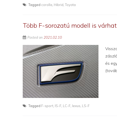
Tagged
corolla
,
Hibrid
,
Toyota
Több F-sorozatú modell is várhat
Posted on
2021.02.10
Vissza
zászló
és egy
(tová
Tagged
F-sport
,
IS-F
,
LC-F
,
lexus
,
LS-F