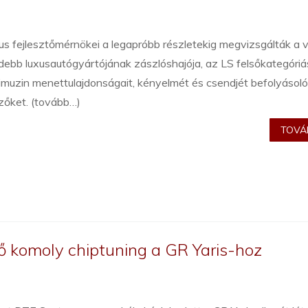
s fejlesztőmérnökei a legapróbb részletekig megvizsgálták a v
debb luxusautógyártójának zászlóshajója, az LS felsőkategóriá
imuzin menettulajdonságait, kényelmét és csendjét befolyásol
zőket. (tovább…)
TOVÁB
ső komoly chiptuning a GR Yaris-hoz