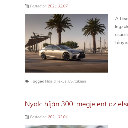
Posted on
2021.02.07
A Lexu
legzöl
csúcsl
ténye
Tagged
Hibrid
,
lexus
,
LS
,
takumi
Nyolc híján 300: megjelent az el
Posted on
2021.02.04