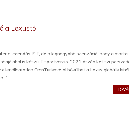
ó a Lexustól
tér a legendás IS F, de a legnagyobb szenzáció, hogy a márka 
shajójából is készül F sportverzió. 2021 őszén két szuperszed
 ellenállhatatlan GranTurismóval bővülhet a Lexus globális kínál
bb…)
TOVÁB