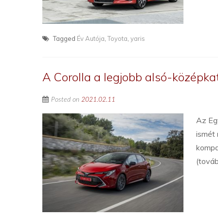
Tagged
Év Autója
,
Toyota
,
yaris
A Corolla a legjobb alsó-középka
Posted on
2021.02.11
Az Eg
ismét 
kompa
(tová