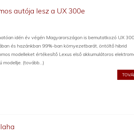
omos autója lesz a UX 300e
hatóan idén év végén Magyarországon is bemutatkozó UX 30
ában és hazánkban 99%-ban környezetbarát, öntöltő hibrid
omos modelleket értékesítő Lexus első akkumulátoros elektro
ú modellje. (tovább…)
TOVÁB
alaha