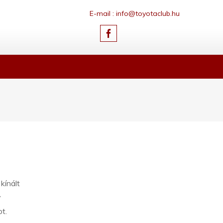
E-mail : info@toyotaclub.hu
kínált
y
t.