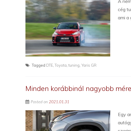
A néme
cég t
ami a 
Tagged
DTE
,
Toyota
,
tuning
,
Yaris GR
Minden korábbinál nagyobb méret
Posted on
2021.01.31
Egy am
autógy
szerin