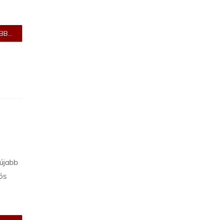
B...
 újabb
iós