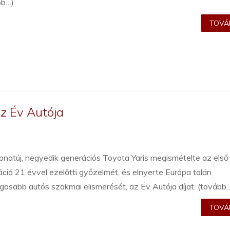
bb…)
TOVÁB
az Év Autója
natúj, negyedik generációs Toyota Yaris megismételte az első
ció 21 évvel ezelőtti győzelmét, és elnyerte Európa talán
gosabb autós szakmai elismerését, az Év Autója díjat. (tovább
TOVÁB